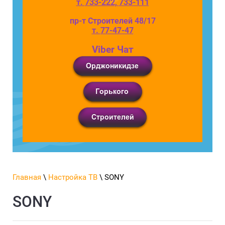
т.
733-222
,
733-111
пр-т Строителей 48/17
т.
77-47-47
Viber Чат
Главная
\
Настройка ТВ
\ SONY
SONY